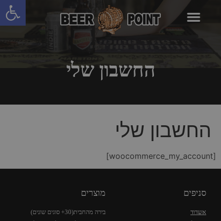
פתח סרגל
החשבון שלי
החשבון שלי
[woocommerce_my_account]
סניפים
מוצרים
אשדוד
בירה מהחבית(30+ סוגים שונים)