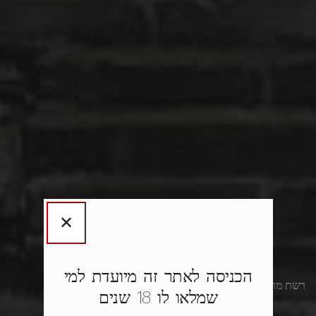
סגור
✕
ביר פוינט
הכניסה לאתר זה מיועדת למי
רשת מרכולים בירה בוטיק מהחבית
הראשונה
מסוגה בארץ
שמלאו לו 18 שנים
בסגנון בר-חנות ובאווירה של חו"ל.