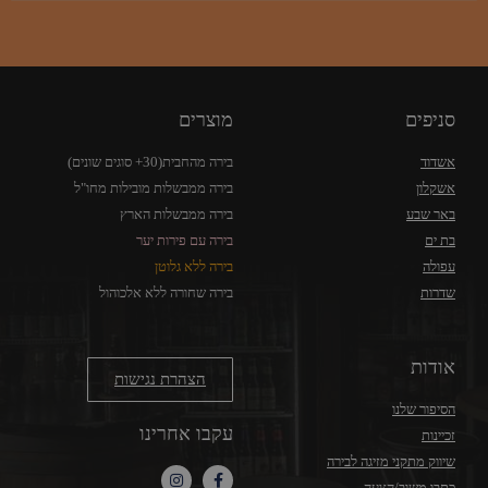
סניפים
מוצרים
אשדוד
בירה מהחבית(30+ סוגים שונים)
אשקלון
בירה ממבשלות מובילות מחו"ל
באר שבע
בירה ממבשלות הארץ
בת ים
בירה עם פירות יער
עפולה
בירה ללא גלוטן
שדרות
בירה שחורה ללא אלכוהול
אודות
הצהרת נגישות
הסיפור שלנו
עקבו אחרינו
זכיינות
שיווק מתקני מזיגה לבירה
כתבו משוב/הצעה